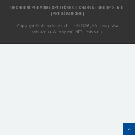
OBCHODNÍ PODMÍNKY SPOLEČNOSTI CHARVÁT GROUP S. R.O.
(PRODÁVAJÍCÍHO)
Copyright © shop.charvat-chs.cz © 2026 , Všechna práva
vyhrazena. Web vytvořil
NETservis s.r.o.