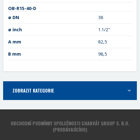
OB-R15-40-D
ø DN
38
ø inch
1.1/2"
A mm
82,5
B mm
98,5
ZOBRAZIT KATEGORIE
OBCHODNÍ PODMÍNKY SPOLEČNOSTI CHARVÁT GROUP S. R.O.
(PRODÁVAJÍCÍHO)