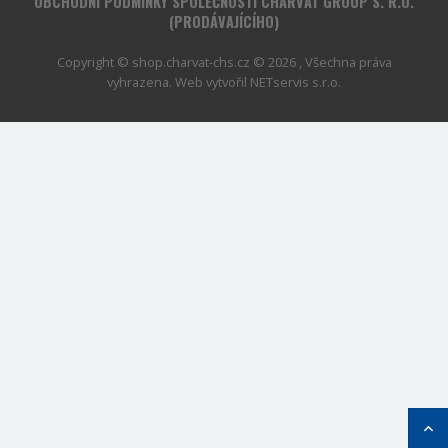
OBCHODNÍ PODMÍNKY SPOLEČNOSTI CHARVÁT GROUP S. R.O.
(PRODÁVAJÍCÍHO)
Copyright © shop.charvat-chs.cz © 2026 , Všechna práva
vyhrazena. Web vytvořil
NETservis s.r.o.