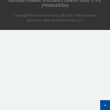
OBCHODNÍ PODMÍNKY SPOLEČNOSTI CHARVÁT GROUP S. R.O.
(PRODÁVAJÍCÍHO)
Copyright © shop.charvat-chs.cz © 2026 , Všechna práva
vyhrazena. Web vytvořil
NETservis s.r.o.