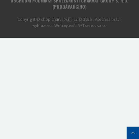
OBCHODNÍ PODMÍNKY SPOLEČNOSTI CHARVÁT GROUP S. R.O.
(PRODÁVAJÍCÍHO)
Copyright © shop.charvat-chs.cz © 2026 , Všechna práva
vyhrazena. Web vytvořil
NETservis s.r.o.