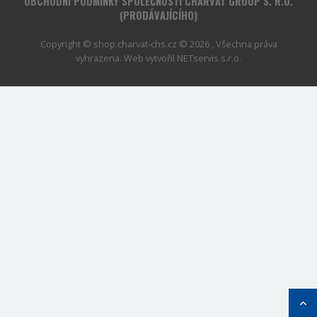
OBCHODNÍ PODMÍNKY SPOLEČNOSTI CHARVÁT GROUP S. R.O.
(PRODÁVAJÍCÍHO)
Copyright © shop.charvat-chs.cz © 2026 , Všechna práva
vyhrazena. Web vytvořil
NETservis s.r.o.