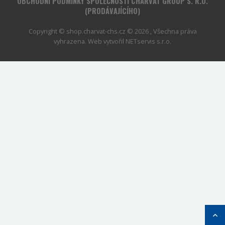
OBCHODNÍ PODMÍNKY SPOLEČNOSTI CHARVÁT GROUP S. R.O.
(PRODÁVAJÍCÍHO)
Copyright © shop.charvat-chs.cz © 2026 , Všechna práva
vyhrazena. Web vytvořil
NETservis s.r.o.