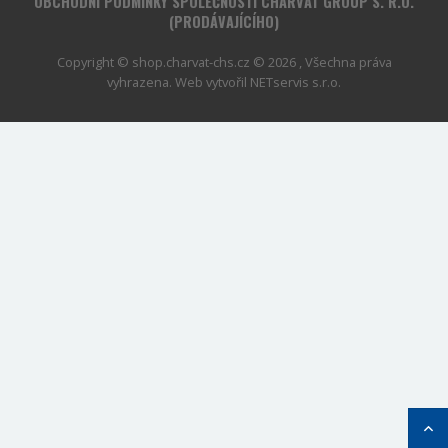
OBCHODNÍ PODMÍNKY SPOLEČNOSTI CHARVÁT GROUP S. R.O.
(PRODÁVAJÍCÍHO)
Copyright © shop.charvat-chs.cz © 2026 , Všechna práva
vyhrazena. Web vytvořil
NETservis s.r.o.