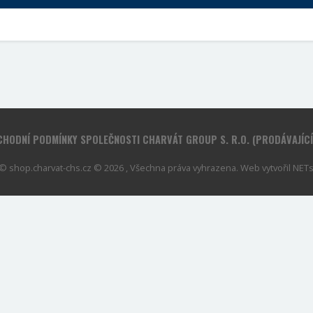
HODNÍ PODMÍNKY SPOLEČNOSTI CHARVÁT GROUP S. R.O. (PRODÁVAJÍC
© shop.charvat-chs.cz © 2026 , Všechna práva vyhrazena. Web vytvořil
NETse