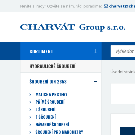
Nevíte si rady? Ozvěte se nám, rádi poradíme:
charvat@cha
SORTIMENT
HYDRAULICKÉ ŠROUBENÍ
Úvodní strán
ŠROUBENÍ DIN 2353
MATICE A PRSTENY
PŘÍMÉ ŠROUBENÍ
L ŠROUBENÍ
T ŠŘOUBENÍ
NÁVARNÉ ŠROUBENÍ
ŠROUBENÍ PRO MANOMETRY