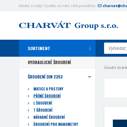
Nevíte si rady? Ozvěte se nám, rádi poradíme:
charvat@cha
SORTIMENT
HYDRAULICKÉ ŠROUBENÍ
Úvodní strán
ŠROUBENÍ DIN 2353
MATICE A PRSTENY
PŘÍMÉ ŠROUBENÍ
L ŠROUBENÍ
T ŠŘOUBENÍ
NÁVARNÉ ŠROUBENÍ
ŠROUBENÍ PRO MANOMETRY