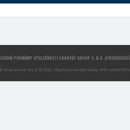
HODNÍ PODMÍNKY SPOLEČNOSTI CHARVÁT GROUP S. R.O. (PRODÁVAJÍC
© shop.charvat-chs.cz © 2026 , Všechna práva vyhrazena. Web vytvořil
NETse