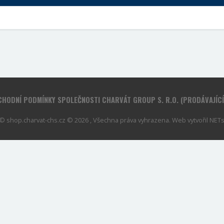
HODNÍ PODMÍNKY SPOLEČNOSTI CHARVÁT GROUP S. R.O. (PRODÁVAJÍC
© shop.charvat-chs.cz © 2026 , Všechna práva vyhrazena. Web vytvořil
NETse