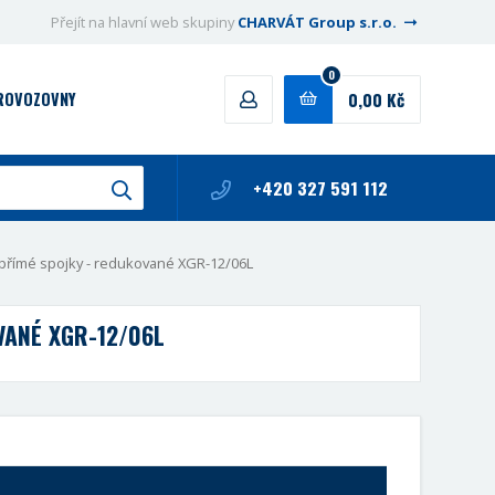
Přejít na hlavní web skupiny
CHARVÁT Group s.r.o.
0
0,00 Kč
PROVOZOVNY
+420 327 591 112
přímé spojky - redukované XGR-12/06L
VANÉ XGR-12/06L