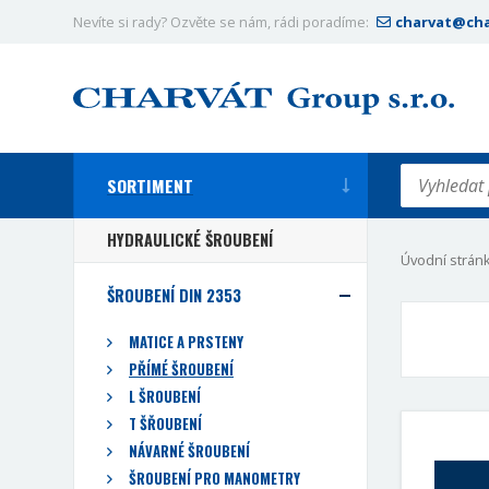
Nevíte si rady? Ozvěte se nám, rádi poradíme:
charvat@cha
SORTIMENT
HYDRAULICKÉ ŠROUBENÍ
Úvodní strán
ŠROUBENÍ DIN 2353
MATICE A PRSTENY
PŘÍMÉ ŠROUBENÍ
L ŠROUBENÍ
T ŠŘOUBENÍ
NÁVARNÉ ŠROUBENÍ
ŠROUBENÍ PRO MANOMETRY