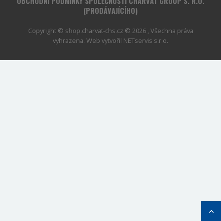
OBCHODNÍ PODMÍNKY SPOLEČNOSTI CHARVÁT GROUP S. R.O.
(PRODÁVAJÍCÍHO)
Copyright © shop.charvat-chs.cz © 2026 , Všechna práva
vyhrazena. Web vytvořil
NETservis s.r.o.