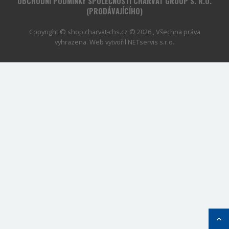
OBCHODNÍ PODMÍNKY SPOLEČNOSTI CHARVÁT GROUP S. R.O.
(PRODÁVAJÍCÍHO)
Copyright © shop.charvat-chs.cz © 2026 , Všechna práva
vyhrazena. Web vytvořil
NETservis s.r.o.