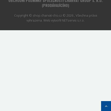
OBCHODNÍ PODMÍNKY SPOLEČNOSTI CHARVÁT GROUP S. R.O.
(PRODÁVAJÍCÍHO)
Copyright © shop.charvat-chs.cz © 2026 , Všechna práva
vyhrazena. Web vytvořil
NETservis s.r.o.