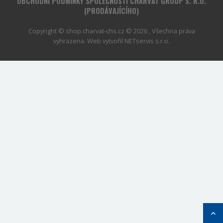
OBCHODNÍ PODMÍNKY SPOLEČNOSTI CHARVÁT GROUP S. R.O.
(PRODÁVAJÍCÍHO)
Copyright © shop.charvat-chs.cz © 2026 , Všechna práva
vyhrazena. Web vytvořil
NETservis s.r.o.