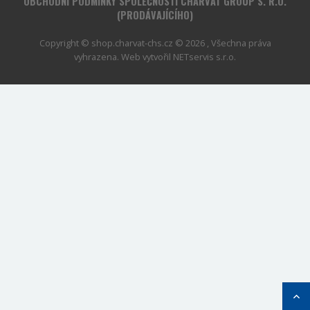
OBCHODNÍ PODMÍNKY SPOLEČNOSTI CHARVÁT GROUP S. R.O.
(PRODÁVAJÍCÍHO)
Copyright © shop.charvat-chs.cz © 2026 , Všechna práva
vyhrazena. Web vytvořil
NETservis s.r.o.