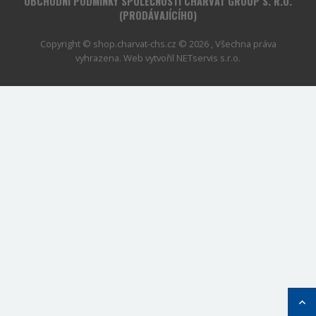
OBCHODNÍ PODMÍNKY SPOLEČNOSTI CHARVÁT GROUP S. R.O.
(PRODÁVAJÍCÍHO)
Copyright © shop.charvat-chs.cz © 2026 , Všechna práva
vyhrazena. Web vytvořil
NETservis s.r.o.