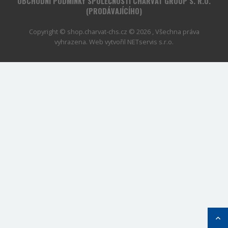
OBCHODNÍ PODMÍNKY SPOLEČNOSTI CHARVÁT GROUP S. R.O.
(PRODÁVAJÍCÍHO)
Copyright © shop.charvat-chs.cz © 2026 , Všechna práva
vyhrazena. Web vytvořil
NETservis s.r.o.