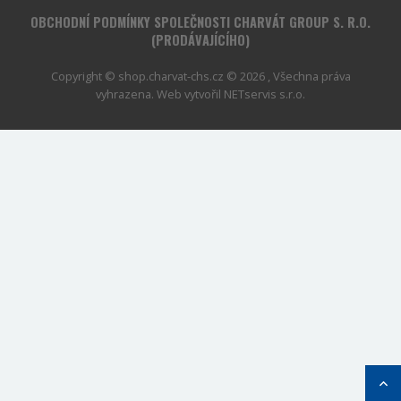
OBCHODNÍ PODMÍNKY SPOLEČNOSTI CHARVÁT GROUP S. R.O.
(PRODÁVAJÍCÍHO)
Copyright © shop.charvat-chs.cz © 2026 , Všechna práva
vyhrazena. Web vytvořil
NETservis s.r.o.