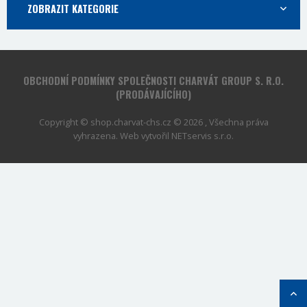
ZOBRAZIT KATEGORIE
OBCHODNÍ PODMÍNKY SPOLEČNOSTI CHARVÁT GROUP S. R.O.
(PRODÁVAJÍCÍHO)
Copyright © shop.charvat-chs.cz © 2026 , Všechna práva
vyhrazena. Web vytvořil
NETservis s.r.o.