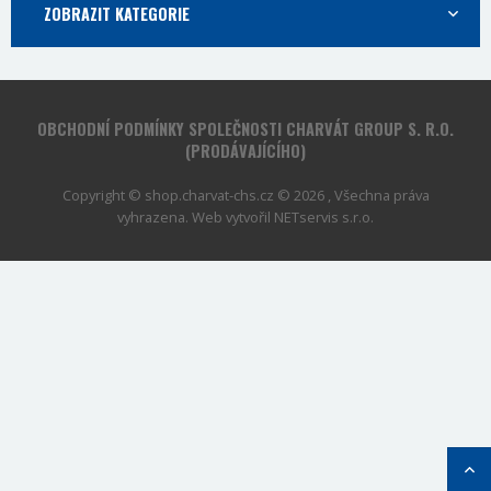
ZOBRAZIT KATEGORIE
OBCHODNÍ PODMÍNKY SPOLEČNOSTI CHARVÁT GROUP S. R.O.
(PRODÁVAJÍCÍHO)
Copyright © shop.charvat-chs.cz © 2026 , Všechna práva
vyhrazena. Web vytvořil
NETservis s.r.o.