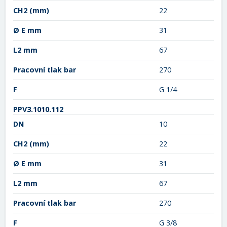
CH2
(mm)
22
Ø E mm
31
L2 mm
67
Pracovní tlak bar
270
F
G 1/4
PPV3.1010.112
DN
10
CH2
(mm)
22
Ø E mm
31
L2 mm
67
Pracovní tlak bar
270
F
G 3/8