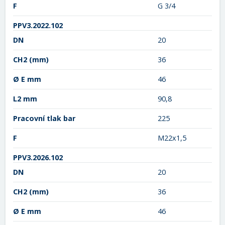
F
G 3/4
PPV3.2022.102
DN
20
CH2
(mm)
36
Ø E mm
46
L2 mm
90,8
Pracovní tlak bar
225
F
M22x1,5
PPV3.2026.102
DN
20
CH2
(mm)
36
Ø E mm
46