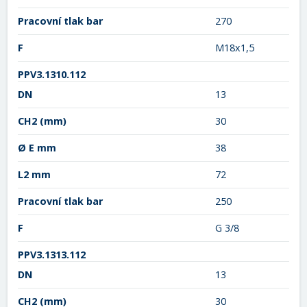
Pracovní tlak bar
270
F
M18x1,5
PPV3.1310.112
DN
13
CH2
(mm)
30
Ø E mm
38
L2 mm
72
Pracovní tlak bar
250
F
G 3/8
PPV3.1313.112
DN
13
CH2
(mm)
30