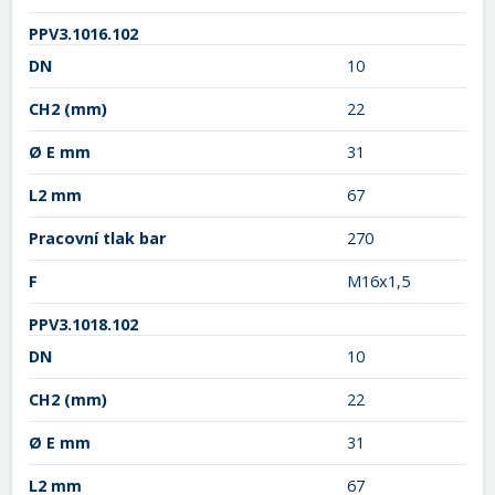
PPV3.1016.102
DN
10
CH2
(mm)
22
Ø E mm
31
L2 mm
67
Pracovní tlak bar
270
F
M16x1,5
PPV3.1018.102
DN
10
CH2
(mm)
22
Ø E mm
31
L2 mm
67