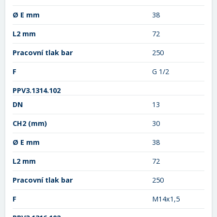
Ø E mm
38
L2 mm
72
Pracovní tlak bar
250
F
G 1/2
PPV3.1314.102
DN
13
CH2
(mm)
30
Ø E mm
38
L2 mm
72
Pracovní tlak bar
250
F
M14x1,5