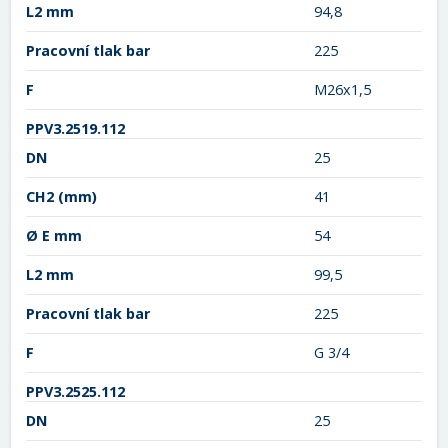
L2 mm
94,8
Pracovní tlak bar
225
F
M26x1,5
PPV3.2519.112
DN
25
CH2
(mm)
41
Ø E mm
54
L2 mm
99,5
Pracovní tlak bar
225
F
G 3/4
PPV3.2525.112
DN
25