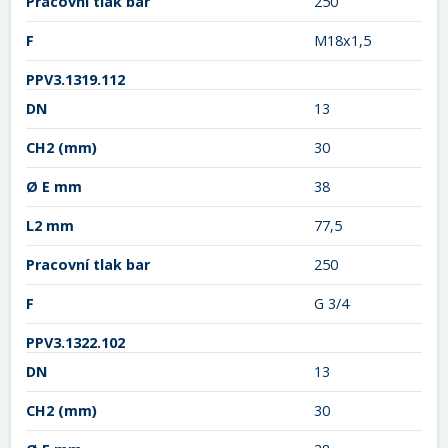
Pracovní tlak bar
250
F
M18x1,5
PPV3.1319.112
DN
13
CH2
(mm)
30
Ø E mm
38
L2 mm
77,5
Pracovní tlak bar
250
F
G 3/4
PPV3.1322.102
DN
13
CH2
(mm)
30