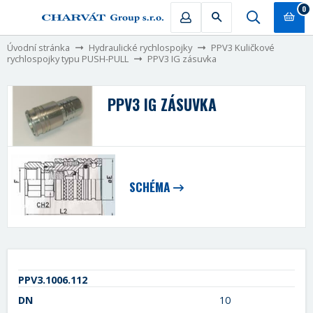
0
Úvodní stránka
Hydraulické rychlospojky
PPV3 Kuličkové
rychlospojky typu PUSH-PULL
PPV3 IG zásuvka
PPV3 IG ZÁSUVKA
SCHÉMA
PPV3.1006.112
DN
10