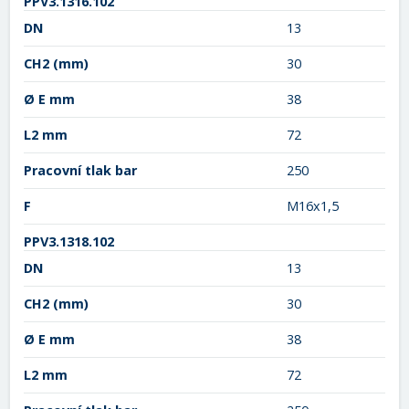
PPV3.1316.102
DN
13
CH2
(mm)
30
Ø E mm
38
L2 mm
72
Pracovní tlak bar
250
F
M16x1,5
PPV3.1318.102
DN
13
CH2
(mm)
30
Ø E mm
38
L2 mm
72