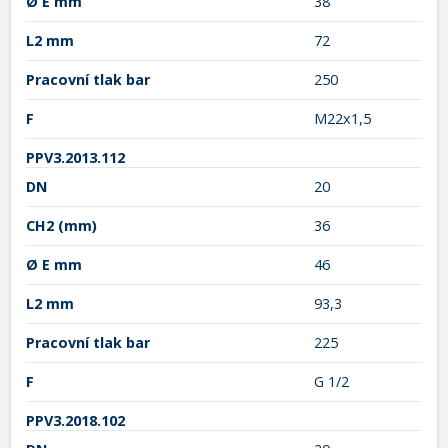
Ø E mm
38
L2 mm
72
Pracovní tlak bar
250
F
M22x1,5
PPV3.2013.112
DN
20
CH2
(mm)
36
Ø E mm
46
L2 mm
93,3
Pracovní tlak bar
225
F
G 1/2
PPV3.2018.102