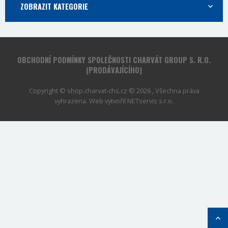
ZOBRAZIT KATEGORIE
OBCHODNÍ PODMÍNKY SPOLEČNOSTI CHARVÁT GROUP S. R.O.
(PRODÁVAJÍCÍHO)
Copyright © shop.charvat-chs.cz © 2026 , Všechna práva
vyhrazena. Web vytvořil
NETservis s.r.o.