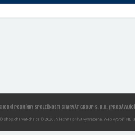
HODNÍ PODMÍNKY SPOLEČNOSTI CHARVÁT GROUP S. R.O. (PRODÁVAJÍC
© shop.charvat-chs.cz © 2026 , Všechna práva vyhrazena. Web vytvořil
NETse