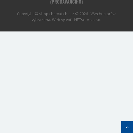
(PRODÁVAJÍCÍHO)
Copyright © shop.charvat-chs.cz © 2026 , Všechna práva
vyhrazena. Web vytvořil
NETservis s.r.o.